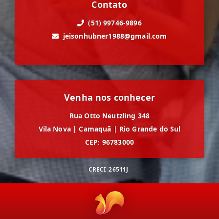
Contato
(51) 99746-9896
jeisonhubner1988@gmail.com
Venha nos conhecer
Rua Otto Neutzling 348
Vila Nova
|
Camaquã
|
Rio Grande do Sul
CEP: 96783000
CRECI
26511J