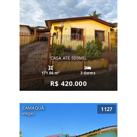
CASA ATÉ 500MIL
171.66 m²
3 dorms
R$ 420.000
CAMAQUÃ
1127
Viégas