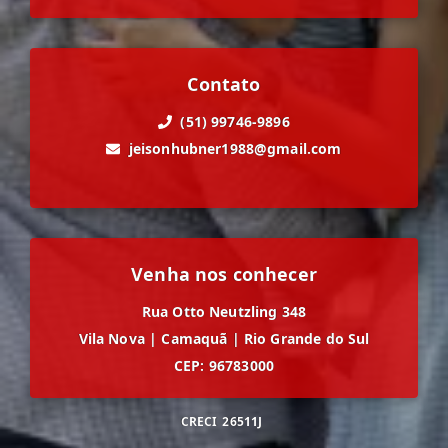
Contato
(51) 99746-9896
jeisonhubner1988@gmail.com
Venha nos conhecer
Rua Otto Neutzling 348
Vila Nova
|
Camaquã
|
Rio Grande do Sul
CEP: 96783000
CRECI
26511J