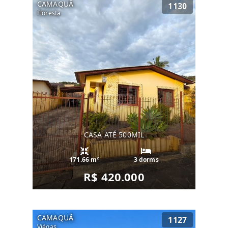
CAMAQUÃ
1130
Floresta
CASA ATÉ 500MIL
171.66 m²
3 dorms
R$ 420.000
CAMAQUÃ
1127
Viégas