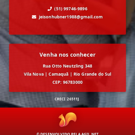
(51) 99746-9896
jeisonhubner1988@gmail.com
Venha nos conhecer
Rua Otto Neutzling 348
Vila Nova
|
Camaquã
|
Rio Grande do Sul
CEP: 96783000
CRECI
26511J
© DESENVOLVIDO PELA
AGIL.NET