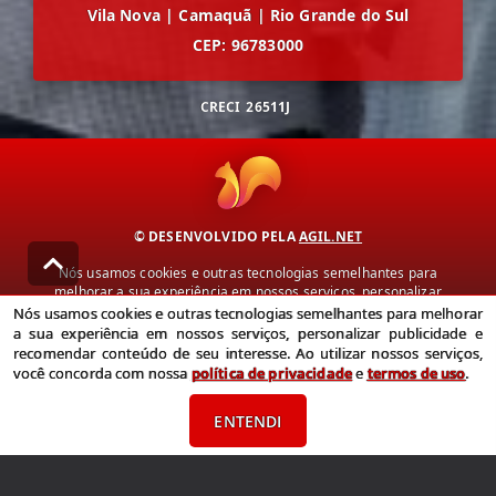
Vila Nova
|
Camaquã
|
Rio Grande do Sul
CEP: 96783000
CRECI
26511J
© DESENVOLVIDO PELA
AGIL.NET
Nós usamos cookies e outras tecnologias semelhantes para
melhorar a sua experiência em nossos serviços, personalizar
publicidade e recomendar conteúdo de seu interesse. Ao utilizar
Nós usamos cookies e outras tecnologias semelhantes para melhorar
nossos serviços, você concorda com nossa política de privacidade e
a sua experiência em nossos serviços, personalizar publicidade e
termos de uso.
recomendar conteúdo de seu interesse. Ao utilizar nossos serviços,
você concorda com nossa
política de privacidade
e
termos de uso
.
Política de Privacidade
Termos de uso
ENTENDI