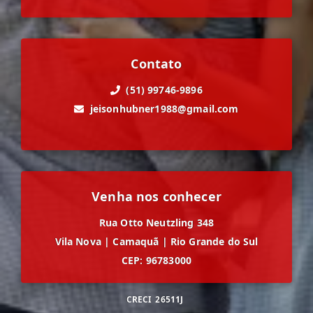
Contato
(51) 99746-9896
jeisonhubner1988@gmail.com
Venha nos conhecer
Rua Otto Neutzling 348
Vila Nova
|
Camaquã
|
Rio Grande do Sul
CEP: 96783000
CRECI
26511J