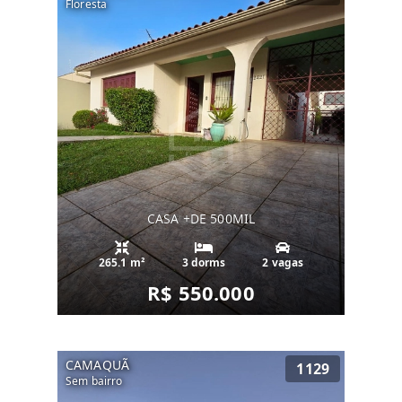
Floresta
CASA +DE 500MIL
265.1 m²
3 dorms
2 vagas
R$ 550.000
CAMAQUÃ
1129
Sem bairro