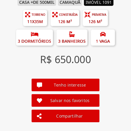
CASA +DE 500MIL
CAMAQUÃ
IMÓVEL 1091
TERRENO
CONSTRUÍDA
PRIVATIVA
11X35M
126 M²
126 M²
3 DORMITÓRIOS
3 BANHEIROS
1 VAGA
R$ 650.000
Tenho interesse
Salvar nos favoritos
Compartilhar