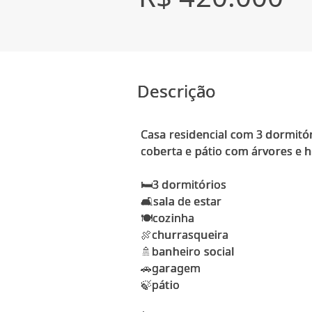
Descrição
Casa residencial com 3 dormitór
coberta e pátio com árvores e 
🛏3 dormitórios
🛋️sala de estar
🍽️cozinha
🍖churrasqueira
🚿banheiro social
🚗garagem
🍃pátio