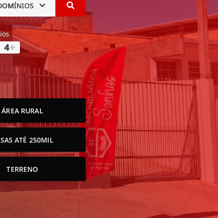
DOMÍNIOS
ios
4
+
ÁREA RURAL
SAS ATÉ 250MIL
TERRENO