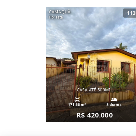
CAMAQUÃ
113
Floresta
CASA ATÉ 500MIL
171.66 m²
3 dorms
R$ 420.000