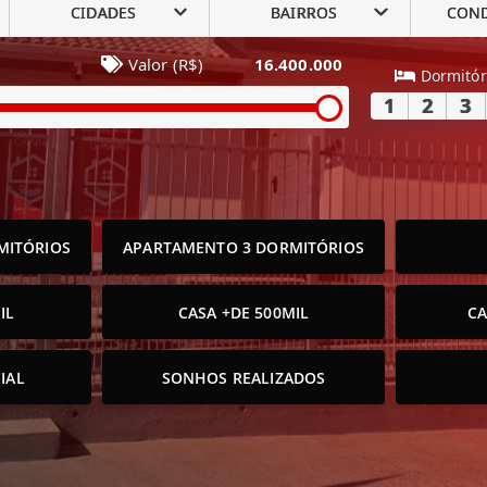
CIDADES
BAIRROS
CON
Valor (R$)
16.400.000
Dormitór
1
2
3
MITÓRIOS
APARTAMENTO 3 DORMITÓRIOS
IL
CASA +DE 500MIL
CA
IAL
SONHOS REALIZADOS