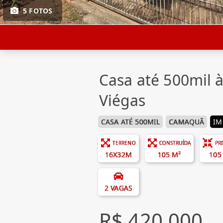
5 FOTOS
Casa até 500mil
Viégas
CASA ATÉ 500MIL
CAMAQUÃ
IM
TERRENO
CONSTRUÍDA
PR
16X32M
105 M²
105
2 VAGAS
R$ 420.000