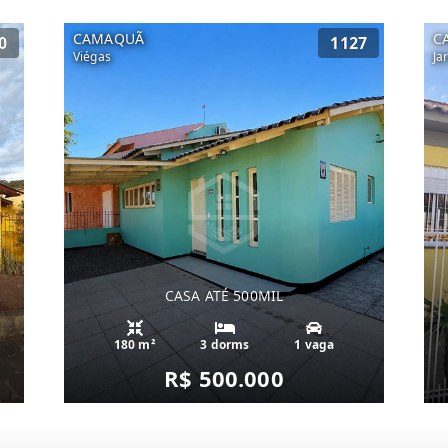
CAMAQUÃ
C
0
1127
Viégas
Ja
CASA ATÉ 500MIL
180 m²
3 dorms
1 vaga
R$ 500.000