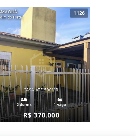
AMAQUÃ
1126
rdim do Forte
CASA ATÉ 500MIL
2 dorms
1 vaga
R$ 370.000