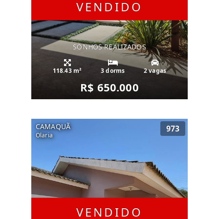
VENDIDO
SONHOS REALIZADOS
118.43 m²
3 dorms
2 vagas
R$ 650.000
CAMAQUÃ
973
Olaria
VENDIDO