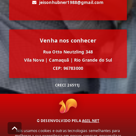
jeisonhubner1988@gmail.com
Venha nos conhecer
Rua Otto Neutzling 348
Vila Nova
|
Camaquã
|
Rio Grande do Sul
CEP: 96783000
CRECI
26511J
© DESENVOLVIDO PELA
AGIL.NET
Nós usamos cookies e outras tecnologias semelhantes para
melhorar a sua experiência em nossos serviços, personalizar