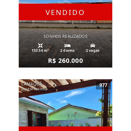
VENDIDO
SONHOS REALIZADOS
153.54 m²
2 dorms
2 vagas
R$ 260.000
CAMAQUÃ
977
Doutor Rosinha