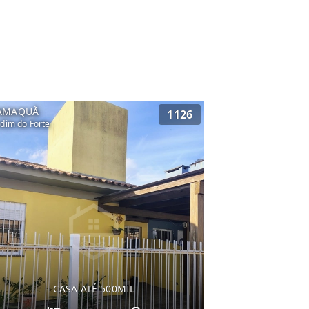
AMAQUÃ
1126
rdim do Forte
CASA ATÉ 500MIL