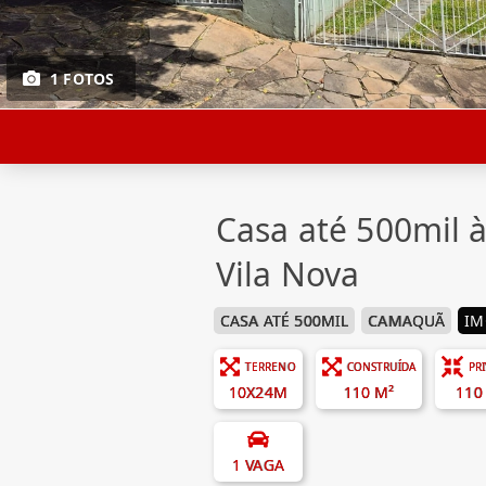
1 FOTOS
Casa até 500mil
Vila Nova
CASA ATÉ 500MIL
CAMAQUÃ
IM
TERRENO
CONSTRUÍDA
PR
10X24M
110 M²
110
1 VAGA