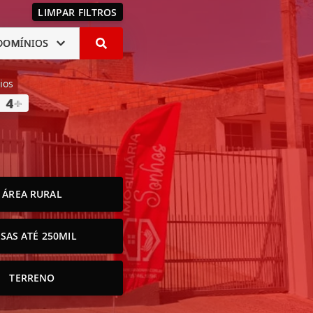
LIMPAR FILTROS
DOMÍNIOS
ios
4
+
ÁREA RURAL
SAS ATÉ 250MIL
TERRENO