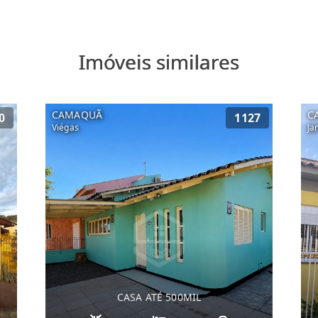
Imóveis similares
CAMAQUÃ
C
0
1127
Viégas
Ja
CASA ATÉ 500MIL