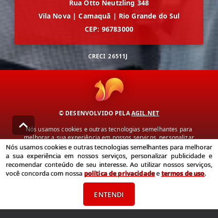
Rua Otto Neutzling 348
Vila Nova
|
Camaquã
|
Rio Grande do Sul
CEP: 96783000
CRECI
26511J
© DESENVOLVIDO PELA
AGIL.NET
Nós usamos cookies e outras tecnologias semelhantes para
melhorar a sua experiência em nossos serviços, personalizar
publicidade e recomendar conteúdo de seu interesse. Ao utilizar
Nós usamos cookies e outras tecnologias semelhantes para melhorar
nossos serviços, você concorda com nossa política de privacidade e
a sua experiência em nossos serviços, personalizar publicidade e
termos de uso.
recomendar conteúdo de seu interesse. Ao utilizar nossos serviços,
você concorda com nossa
política de privacidade
e
termos de uso
.
Política de Privacidade
Termos de uso
ENTENDI