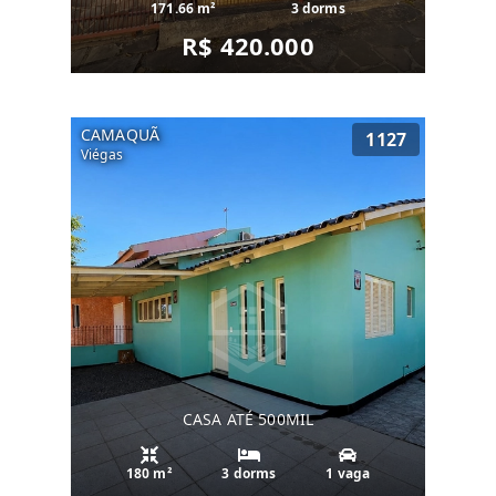
171.66 m²
3 dorms
R$ 420.000
CAMAQUÃ
1127
Viégas
CASA ATÉ 500MIL
180 m²
3 dorms
1 vaga