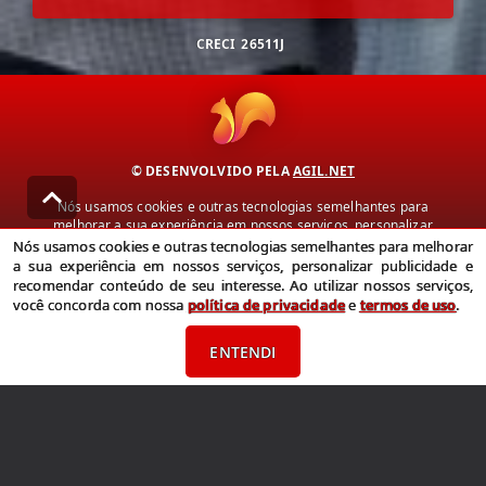
CRECI
26511J
© DESENVOLVIDO PELA
AGIL.NET
Nós usamos cookies e outras tecnologias semelhantes para
melhorar a sua experiência em nossos serviços, personalizar
publicidade e recomendar conteúdo de seu interesse. Ao utilizar
Nós usamos cookies e outras tecnologias semelhantes para melhorar
nossos serviços, você concorda com nossa política de privacidade e
a sua experiência em nossos serviços, personalizar publicidade e
termos de uso.
recomendar conteúdo de seu interesse. Ao utilizar nossos serviços,
você concorda com nossa
política de privacidade
e
termos de uso
.
Política de Privacidade
Termos de uso
ENTENDI