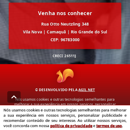
Venha nos conhecer
Rua Otto Neutzling 348
Vila Nova
|
Camaquã
|
Rio Grande do Sul
CEP: 96783000
CRECI
26511J
© DESENVOLVIDO PELA
AGIL.NET
Nós usamos cookies e outras tecnologias semelhantes para
melhorar a sua experiência em nossos serviços, personalizar
publicidade e recomendar conteúdo de seu interesse. Ao utilizar
Nós usamos cookies e outras tecnologias semelhantes para melhorar
nossos serviços, você concorda com nossa política de privacidade e
a sua experiência em nossos serviços, personalizar publicidade e
termos de uso.
recomendar conteúdo de seu interesse. Ao utilizar nossos serviços,
você concorda com nossa
política de privacidade
e
termos de uso
.
Política de Privacidade
Termos de uso